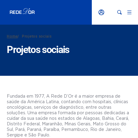
Home
/
Projetos sociais
Projetos sociais
Fundada em 1977, A Rede D’Or é a maior empresa de
saúde da América Latina, contando com hospitais, clínicas
oncológicas, serviços de diagnóstico, entre outras
soluções. Uma empresa formada por pessoas dedicadas a
cuidar da sua saúde nos estados de Alagoas, Bahia, Ceará,
Distrito Federal, Maranhão, Minas Gerais, Mato Grosso do
Sul, Pará, Paraná, Paraíba, Pernambuco, Rio de Janeiro,
Sergipe e São Paulo.