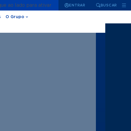
que ao lado para ativar
ENTRAR
BUSCAR
s
O Grupo
1 | 9