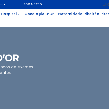
Cli
ame
3003-3230
 Hospital
Oncologia D'Or
Maternidade Ribeirão Pire
D'OR
ltados de exames
tantes