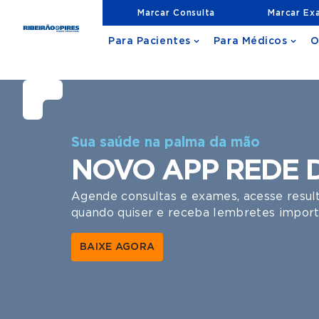
Marcar Consulta
Marcar Ex
Para Pacientes
Para Médicos
O
1 | 9
Sua saúde na palma da mão
NOVO APP REDE 
Agende consultas e exames, acesse resu
quando quiser e receba lembretes impor
BAIXE AGORA