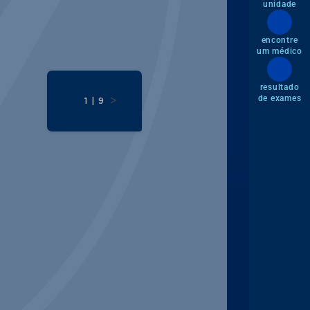
unidade
encontre
um médico
resultado
de exames
>
1 | 9