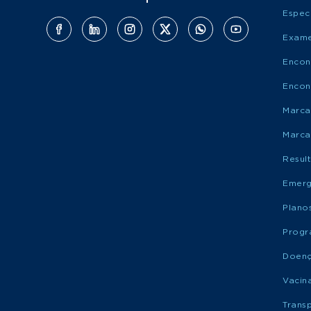
Espec
Exame
Encon
Encon
Marca
Marca
Resul
Emerg
Plano
Progr
Doen
Vacin
Trans