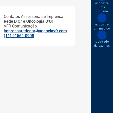
encontre
uma
unidade
Contatos Assessoria de Imprensa
Rede D’Or e Oncologia D’Or
encontre
VFR Comunicação
um médico
imprensarededor@agenciavfr.com
(11) 91564-0908
resultado
de exames