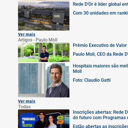
Rede D’Or é líder global en
Com 30 unidades em rankin
padrões de qualidade e se
Ver mais
Artigos - Paulo Moll
Prêmio Executivo de Valor
Paulo Moll, CEO da Rede D
Hospitais maiores são melh
Moll
Foto: Claudio Gatti
Ver mais
Todas
Inscrições abertas: Rede 
do futuro com Programas 
Estão abertas as inscriçõe