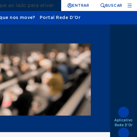
que ao lado para ativar
ENTRAR
BUSCAR
que nos move?
Portal Rede D'Or
Aplicativo
Rede D'Or