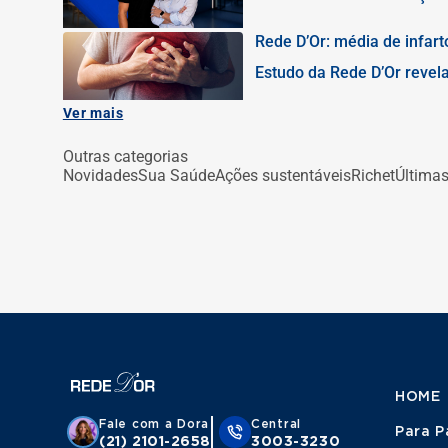
2027, iniciativas que ref
das futuras lideranças
Rede D’Or: média de infar
Estudo da Rede D’Or revela
estados analisados e refor
atendimento cardiológico 
Ver mais
Outras categorias
Novidades
Sua Saúde
Ações sustentáveis
Richet
Últimas
HOME
Fale com a Dora
Central
Para P
(21) 2101-2658
3003-3230