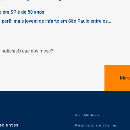
letem o compromisso da Rede D'Or com o desenvolvimento
to em SP é de 58 anos
 perfil mais jovem de infarto em São Paulo entre os
ça a importância da excelência e agilidade no
de alta complexidade
 notícias
O que nos move?
Marc
App Médicos
acientes
Resultado de Exames