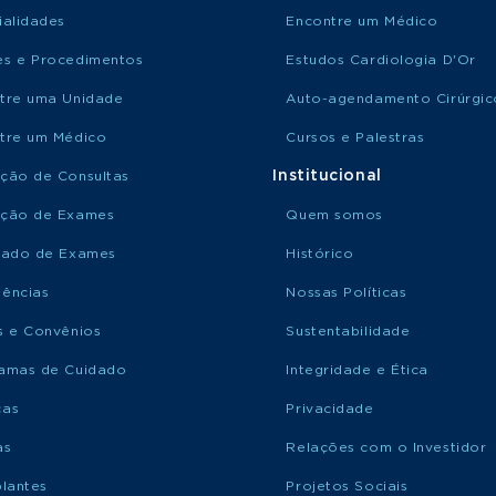
ialidades
Encontre um Médico
s e Procedimentos
Estudos Cardiologia D'Or
tre uma Unidade
Auto-agendamento Cirúrgic
tre um Médico
Cursos e Palestras
Institucional
ção de Consultas
ção de Exames
Quem somos
tado de Exames
Histórico
ências
Nossas Políticas
s e Convênios
Sustentabilidade
amas de Cuidado
Integridade e Ética
ças
Privacidade
as
Relações com o Investidor
plantes
Projetos Sociais