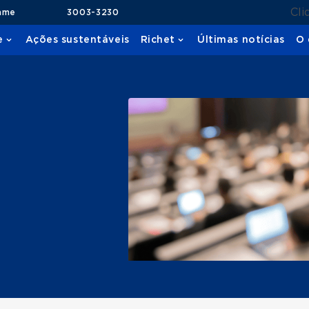
Cli
ame
3003-3230
e
Ações sustentáveis
Richet
Últimas notícias
O 