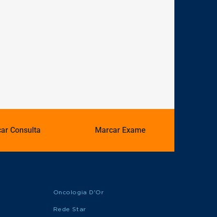
ar Consulta
Marcar Exame
Oncologia D'Or
Rede Star