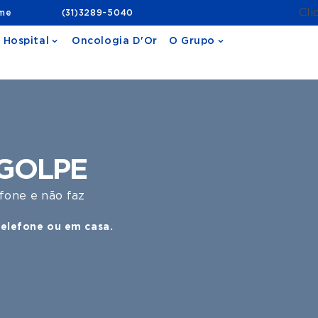
Cli
ame
(31)3289-5040
 Hospital
Oncologia D'Or
O Grupo
GOLPE
efone e não faz
telefone ou em casa.