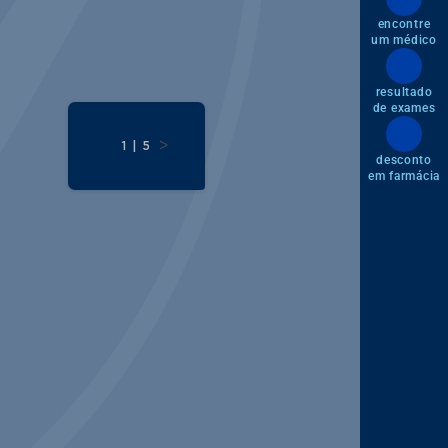
encontre
um médico
resultado
de exames
>
1 | 5
desconto
em farmácia